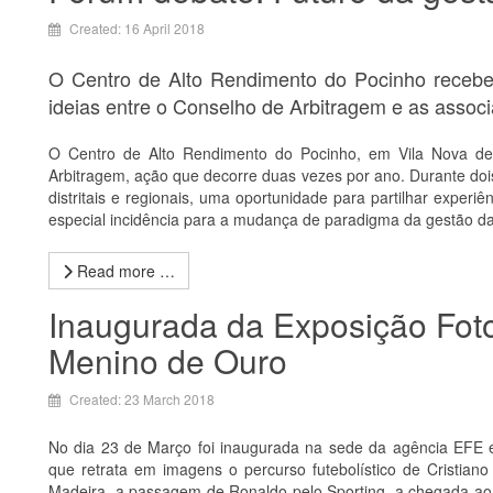
Created: 16 April 2018
O Centro de Alto Rendimento do Pocinho recebeu
ideias entre o Conselho de Arbitragem e as associa
O Centro de Alto Rendimento do Pocinho, em Vila Nova de
Arbitragem, ação que decorre duas vezes por ano. Durante doi
distritais e regionais, uma oportunidade para partilhar experiê
especial incidência para a mudança de paradigma da gestão da
Read more …
Inaugurada da Exposição Foto
Menino de Ouro
Created: 23 March 2018
No dia 23 de Março foi inaugurada na sede da agência EFE 
que retrata em imagens o percurso futebolístico de Cristian
Madeira, a passagem de Ronaldo pelo Sporting, a chegada ao 