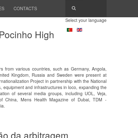
ES
CONTACTS
Select your language
 Pocinho High
rs from various countries, such as Germany, Angola,
, United Kingdom, Russia and Sweden were present at
tionalization Project in partnership with the National
, equipment and infrastructures in loco, expanding the
ipation of several media groups, including UOL, Veja,
of China, Mens Health Magazine of Dubai, TDM -
ia.
ão da arbitragem