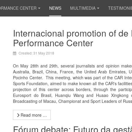
ORMANCE CENTER
NEWS
MULTIMEDIA
TESTIMONI
Internacional promotion of de
Performance Center
Created: 31 May 2018
On May 28th and 29th, several journalists and opinion make
Australia, Brazil, China, France, the United Arab Emirates
Pocinho Center. This meeting, which was part of the CAR Interna
Sports Foundation, aimed to make known all the CAR's facilities
projection of this center across borders, through the partic
Eurosport do Brasil, Huanqiu Wang and Huaao Xingkong 
Broadcasting of Macau, Championat and Sport Leaders of Russ
Read more …
Fórum debate: Futuro da gest