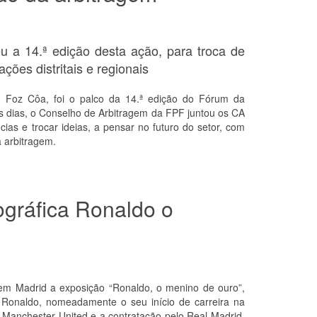
 a 14.ª edição desta ação, para troca de
ções distritais e regionais
 Foz Côa, foi o palco da 14.ª edição do Fórum da
s dias, o Conselho de Arbitragem da FPF juntou os CA
ncias e trocar ideias, a pensar no futuro do setor, com
 arbitragem.
gráfica Ronaldo o
em Madrid a exposição “Ronaldo, o menino de ouro”,
o Ronaldo, nomeadamente o seu início de carreira na
Manchester United e a contratação pelo Real Madrid.