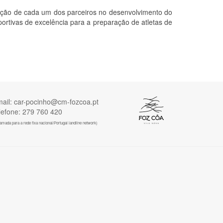
buição de cada um dos parceiros no desenvolvimento do
tivas de excelência para a preparação de atletas de
ail: car-pocinho@cm-fozcoa.pt
lefone: 279 760 420
mada para a rede fixa nacional/Portugal landline network)