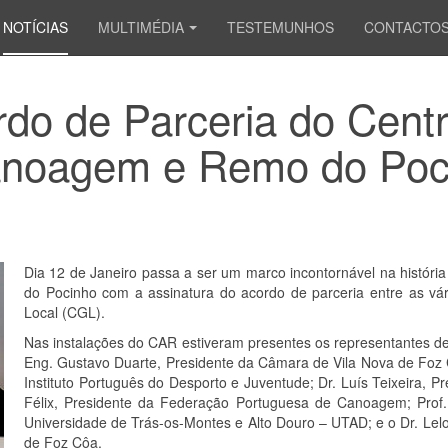
NOTÍCIAS
MULTIMÉDIA
TESTEMUNHOS
CONTACTO
do de Parceria do Centr
anoagem e Remo do Poc
Dia 12 de Janeiro passa a ser um marco incontornável na histó
do Pocinho com a assinatura do acordo de parceria entre as vá
Local (CGL).
Nas instalações do CAR estiveram presentes os representantes 
Eng. Gustavo Duarte, Presidente da Câmara de Vila Nova de Foz C
Instituto Português do Desporto e Juventude; Dr. Luís Teixeira, 
Félix, Presidente da Federação Portuguesa de Canoagem; Prof. 
Universidade de Trás-os-Montes e Alto Douro – UTAD; e o Dr. Lel
de Foz Côa.